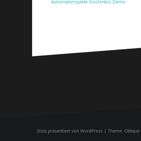
Automatenspiele Kostenlos Demo
Stolz präsentiert von WordPress
|
Theme:
Oblique