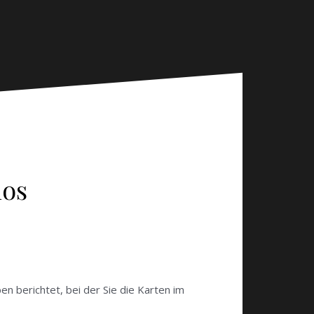
nos
en berichtet, bei der Sie die Karten im