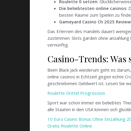
Roulette 0 setzen
: Glücklicherwei
Die beliebtesten online casinos
: 
besten Räume zum Spielen zu finde
Gameyard Casino Ch 2025 Review
Das Erlernen des Handels dauert weniger
zustimmen. Slots garden ohne anzahlung b
vernünftig.
Casino-Trends: Was 
Beim Black Jack wiederum geht es darum, d
online casinos in Echtzeit gegen echte C
geschriebenen Geldwert ist. Lesen Sie wei
Roulette Drittel Progression
Sport war schon immer ein beliebtes The
alle Staaten in den USA können sich glückl
10 Euro Casino Bonus Ohne Einzahlung 2
Gratis Roulette Online