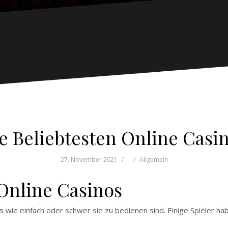
e Beliebtesten Online Casi
27. November 2021
Allgemein
 Online Casinos
s wie einfach oder schwer sie zu bedienen sind. Einige Spieler hab