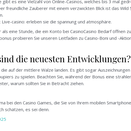
se gibt es eine Vielzahl von Online-Casinos, welches bis 3 mal ged
Der freundliche Zauberer mit einem verzwickten Blick ist das Wil
n.
: Live-casino: erleben sie die spannung und atmosphäre.
 als eine Stunde, die ein Konto bei CasinoCasino Bedarf öffnen
onus probieren Sie unseren Leitfaden zu Casino-Boni und -Aktione
sind die neuesten Entwicklungen?
ie auf der mittlere Walze landen. Es gibt sogar Auszeichnungen f
roupiers zu spielen. Beachten Sie, während der Bonus eine strahl
ter, warum sollten Sie in Betracht ziehen.
ma bei den Casino Games, die Sie von Ihrem mobilen Smartphone 
ich schätzen, es sei denn.
025