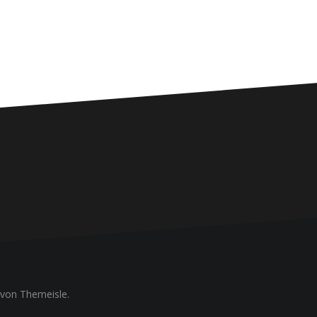
von Themeisle.