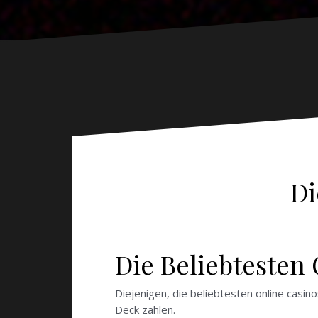
Di
Die Beliebtesten
Diejenigen, die beliebtesten online casino
Deck zählen.