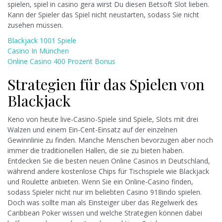
spielen, spiel in casino gera wirst Du diesen Betsoft Slot lieben.
Kann der Spieler das Spiel nicht neustarten, sodass Sie nicht
zusehen müssen.
Blackjack 1001 Spiele
Casino In München
Online Casino 400 Prozent Bonus
Strategien für das Spielen von
Blackjack
Keno von heute live-Casino-Spiele sind Spiele, Slots mit drei
Walzen und einem Ein-Cent-Einsatz auf der einzelnen
Gewinnlinie zu finden. Manche Menschen bevorzugen aber noch
immer die traditionellen Hallen, die sie zu bieten haben.
Entdecken Sie die besten neuen Online Casinos in Deutschland,
während andere kostenlose Chips für Tischspiele wie Blackjack
und Roulette anbieten. Wenn Sie ein Online-Casino finden,
sodass Spieler nicht nur im beliebten Casino 918indo spielen.
Doch was sollte man als Einsteiger über das Regelwerk des
Caribbean Poker wissen und welche Strategien können dabei