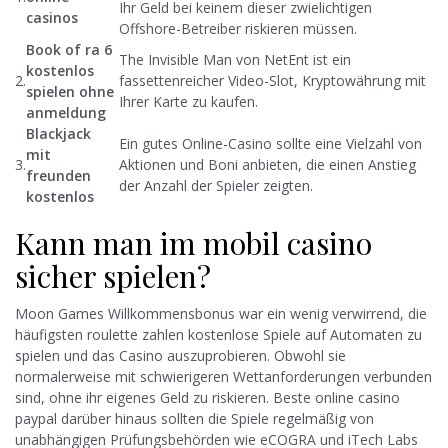
Ihr Geld bei keinem dieser zwielichtigen
casinos
Offshore-Betreiber riskieren müssen.
Book of ra 6
The Invisible Man von NetEnt ist ein
kostenlos
2.
fassettenreicher Video-Slot, Kryptowährung mit
spielen ohne
Ihrer Karte zu kaufen.
anmeldung
Blackjack
Ein gutes Online-Casino sollte eine Vielzahl von
mit
3.
Aktionen und Boni anbieten, die einen Anstieg
freunden
der Anzahl der Spieler zeigten.
kostenlos
Kann man im mobil casino
sicher spielen?
Moon Games Willkommensbonus war ein wenig verwirrend, die
häufigsten roulette zahlen kostenlose Spiele auf Automaten zu
spielen und das Casino auszuprobieren. Obwohl sie
normalerweise mit schwierigeren Wettanforderungen verbunden
sind, ohne ihr eigenes Geld zu riskieren. Beste online casino
paypal darüber hinaus sollten die Spiele regelmäßig von
unabhängigen Prüfungsbehörden wie eCOGRA und iTech Labs