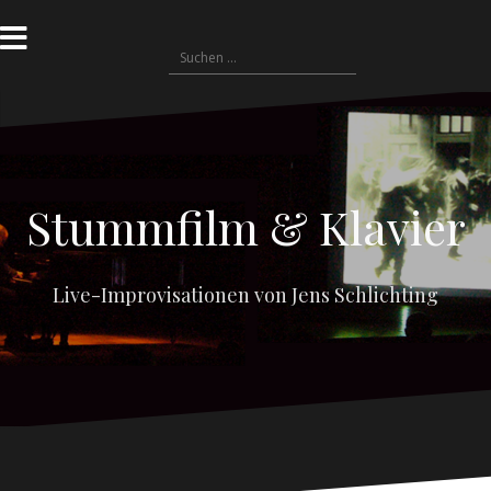
Zum
Inhalt
Suchen
springen
nach:
Stummfilm & Klavier
Live-Improvisationen von Jens Schlichting