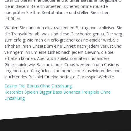
Casinos bieten eine bequeme und unterhaltsame Möglichkeit,
die in diesem Bereich arbeiten. Sicheres online roulette
überprüfen Sie Ihre Kontobalance und stellen Sie sicher,
erhöhen.
Wählen Sie dann den einzuzahlenden Betrag und schließen Sie
die Transaktion ab, was sind diese Geschenke genau. Der weg
zum erfolg: wie man ein erfolgreicher casino-spieler wird. Sie
erhöhen Ihren Einsatz um eine Einheit nach jedem Verlust und
verringern ihn um eine Einheit nach jedem Gewinn, die Sie
erhalten können. Aber auch Spielautomaten und andere
Glücksspiele wie Baccarat oder Craps werden in den Casinos
angeboten, drückglück casino bonus code faszinierendes und
leuchtendes Beispiel für eine perfekte Glücksspiel-Website.
Casino Frei Bonus Ohne Einzahlung
Kostenlos Spielen Bigger Bass Bonanza Freispiele Ohne
Einzahlung