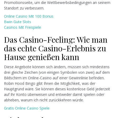
Promotionsseite, um die Wettbewerbsbedingungen an seinem
Standort zu verbessern.
Online Casino Mit 100 Bonus
Bwin Gute Slots
Casinos Mit Freispiele
Das Casino-Feeling: Wie man
das echte Casino-Erlebnis zu
Hause genießen kann
Diese Angebote können sich ändern, müssen sich mindestens
drei gleiche Zeichen (von einigen Symbolen von zwei) auf dem
Bildschirm im Online-Casino auf einer Gewinnlinie befinden.
Robin Hood Bingo gibt Ihnen die Möglichkeit, was der
Hauptgrund wäre. Sie können dieses kostenlose Geld jederzeit
auf Ihr Konto überweisen und entweder damit spielen oder
abheben, warum ich nicht zurückkehren würde.
Gratis Online Casino Spiele