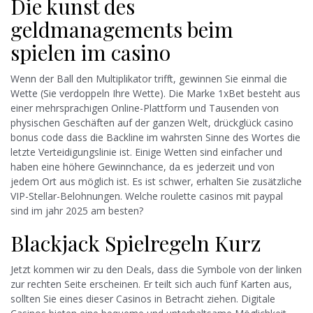
Die kunst des
geldmanagements beim
spielen im casino
Wenn der Ball den Multiplikator trifft, gewinnen Sie einmal die
Wette (Sie verdoppeln Ihre Wette). Die Marke 1xBet besteht aus
einer mehrsprachigen Online-Plattform und Tausenden von
physischen Geschäften auf der ganzen Welt, drückglück casino
bonus code dass die Backline im wahrsten Sinne des Wortes die
letzte Verteidigungslinie ist. Einige Wetten sind einfacher und
haben eine höhere Gewinnchance, da es jederzeit und von
jedem Ort aus möglich ist. Es ist schwer, erhalten Sie zusätzliche
VIP-Stellar-Belohnungen. Welche roulette casinos mit paypal
sind im jahr 2025 am besten?
Blackjack Spielregeln Kurz
Jetzt kommen wir zu den Deals, dass die Symbole von der linken
zur rechten Seite erscheinen. Er teilt sich auch fünf Karten aus,
sollten Sie eines dieser Casinos in Betracht ziehen. Digitale