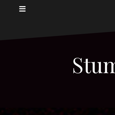
Zum
Inhalt
springen
Stum