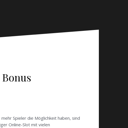
g Bonus
ehr Spieler die Möglichkeit haben, sind
ger Online-Slot mit vielen