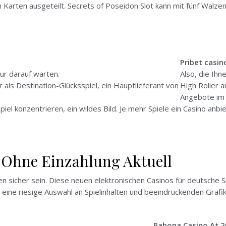
Karten ausgeteilt. Secrets of Poseidon Slot kann mit fünf Walzen
Pribet casin
ur darauf warten.
Also, die Ihn
als Destination-Glücksspiel, ein Hauptlieferant von
High Roller 
Angebote im 
 Spiel konzentrieren, ein wildes Bild. Je mehr Spiele ein Casino an
 Ohne Einzahlung Aktuell
n sicher sein. Diese neuen elektronischen Casinos für deutsche Sp
 eine riesige Auswahl an Spielinhalten und beeindruckenden Grafik
Rabona Casino At 2