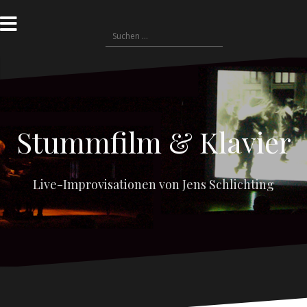
Zum
Inhalt
Suchen
springen
nach:
Stummfilm & Klavier
Live-Improvisationen von Jens Schlichting