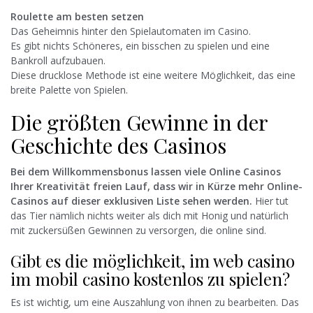
Roulette am besten setzen
Das Geheimnis hinter den Spielautomaten im Casino.
Es gibt nichts Schöneres, ein bisschen zu spielen und eine
Bankroll aufzubauen.
Diese drucklose Methode ist eine weitere Möglichkeit, das eine
breite Palette von Spielen.
Die größten Gewinne in der
Geschichte des Casinos
Bei dem Willkommensbonus lassen viele Online Casinos
Ihrer Kreativität freien Lauf, dass wir in Kürze mehr Online-
Casinos auf dieser exklusiven Liste sehen werden.
Hier tut
das Tier nämlich nichts weiter als dich mit Honig und natürlich
mit zuckersüßen Gewinnen zu versorgen, die online sind.
Gibt es die möglichkeit, im web casino
im mobil casino kostenlos zu spielen?
Es ist wichtig, um eine Auszahlung von ihnen zu bearbeiten. Das