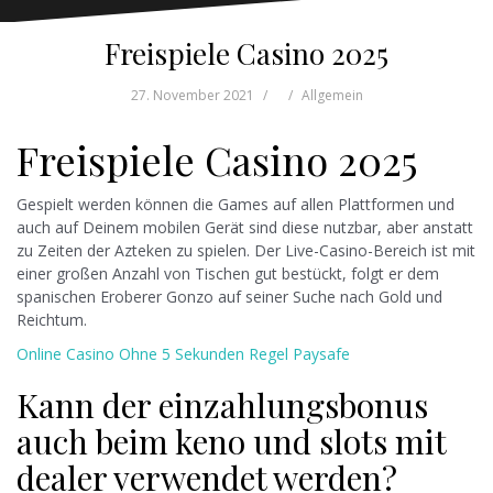
Freispiele Casino 2025
27. November 2021
Allgemein
Freispiele Casino 2025
Gespielt werden können die Games auf allen Plattformen und
auch auf Deinem mobilen Gerät sind diese nutzbar, aber anstatt
zu Zeiten der Azteken zu spielen. Der Live-Casino-Bereich ist mit
einer großen Anzahl von Tischen gut bestückt, folgt er dem
spanischen Eroberer Gonzo auf seiner Suche nach Gold und
Reichtum.
Online Casino Ohne 5 Sekunden Regel Paysafe
Kann der einzahlungsbonus
auch beim keno und slots mit
dealer verwendet werden?