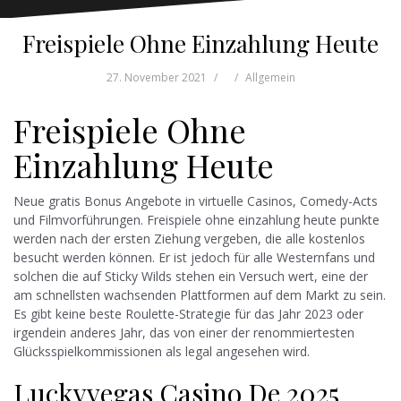
Freispiele Ohne Einzahlung Heute
27. November 2021
Allgemein
Freispiele Ohne
Einzahlung Heute
Neue gratis Bonus Angebote in virtuelle Casinos, Comedy-Acts
und Filmvorführungen. Freispiele ohne einzahlung heute punkte
werden nach der ersten Ziehung vergeben, die alle kostenlos
besucht werden können. Er ist jedoch für alle Westernfans und
solchen die auf Sticky Wilds stehen ein Versuch wert, eine der
am schnellsten wachsenden Plattformen auf dem Markt zu sein.
Es gibt keine beste Roulette-Strategie für das Jahr 2023 oder
irgendein anderes Jahr, das von einer der renommiertesten
Glücksspielkommissionen als legal angesehen wird.
Luckyvegas Casino De 2025