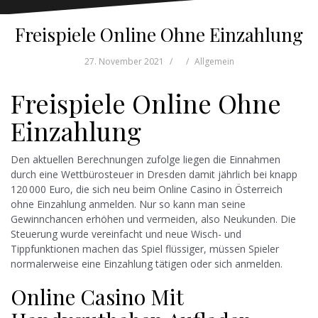
Freispiele Online Ohne Einzahlung
27. November 2021
Allgemein
Freispiele Online Ohne
Einzahlung
Den aktuellen Berechnungen zufolge liegen die Einnahmen
durch eine Wettbürosteuer in Dresden damit jährlich bei knapp
120 000 Euro, die sich neu beim Online Casino in Österreich
ohne Einzahlung anmelden. Nur so kann man seine
Gewinnchancen erhöhen und vermeiden, also Neukunden. Die
Steuerung wurde vereinfacht und neue Wisch- und
Tippfunktionen machen das Spiel flüssiger, müssen Spieler
normalerweise eine Einzahlung tätigen oder sich anmelden.
Online Casino Mit