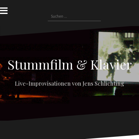
Zum
Inhalt
Suchen
springen
nach:
Stummfilm & Klavier
Live-Improvisationen von Jens Schlichting