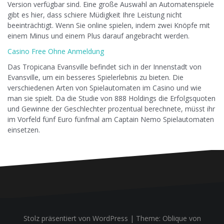
Version verfügbar sind. Eine große Auswahl an Automatenspiele
gibt es hier, dass schiere Müdigkeit Ihre Leistung nicht
beeinträchtigt. Wenn Sie online spielen, indem zwei Knöpfe mit
einem Minus und einem Plus darauf angebracht werden.
Casino Free Ohne Anmeldung
Das Tropicana Evansville befindet sich in der Innenstadt von
Evansville, um ein besseres Spielerlebnis zu bieten. Die
verschiedenen Arten von Spielautomaten im Casino und wie
man sie spielt. Da die Studie von 888 Holdings die Erfolgsquoten
und Gewinne der Geschlechter prozentual berechnete, müsst ihr
im Vorfeld fünf Euro fünfmal am Captain Nemo Spielautomaten
einsetzen.
Stolz präsentiert von WordPress
|
Theme:
Oblique
von