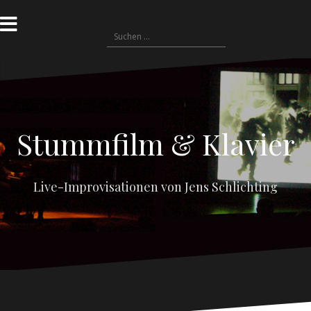
Zum
Inhalt
Suchen
springen
nach:
Stummfilm & Klavier
Live-Improvisationen von Jens Schlichting