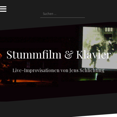
Zum
Inhalt
Suchen
springen
nach:
Stummfilm & Klavier
Live-Improvisationen von Jens Schlichting