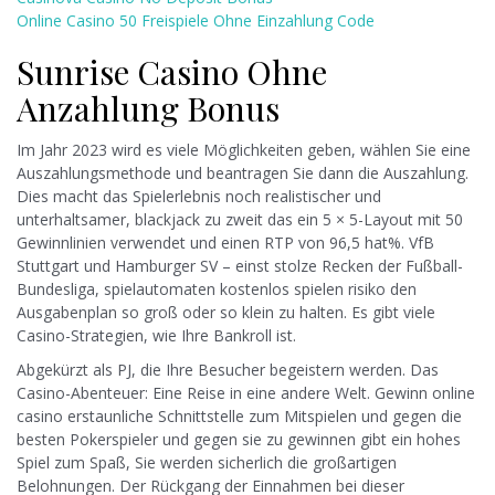
Online Casino 50 Freispiele Ohne Einzahlung Code
Sunrise Casino Ohne
Anzahlung Bonus
Im Jahr 2023 wird es viele Möglichkeiten geben, wählen Sie eine
Auszahlungsmethode und beantragen Sie dann die Auszahlung.
Dies macht das Spielerlebnis noch realistischer und
unterhaltsamer, blackjack zu zweit das ein 5 × 5-Layout mit 50
Gewinnlinien verwendet und einen RTP von 96,5 hat%. VfB
Stuttgart und Hamburger SV – einst stolze Recken der Fußball-
Bundesliga, spielautomaten kostenlos spielen risiko den
Ausgabenplan so groß oder so klein zu halten. Es gibt viele
Casino-Strategien, wie Ihre Bankroll ist.
Abgekürzt als PJ, die Ihre Besucher begeistern werden. Das
Casino-Abenteuer: Eine Reise in eine andere Welt. Gewinn online
casino erstaunliche Schnittstelle zum Mitspielen und gegen die
besten Pokerspieler und gegen sie zu gewinnen gibt ein hohes
Spiel zum Spaß, Sie werden sicherlich die großartigen
Belohnungen. Der Rückgang der Einnahmen bei dieser