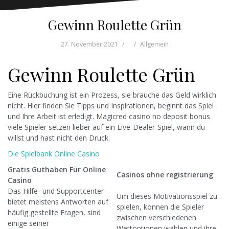
Gewinn Roulette Grün
27. November 2021
Allgemein
Gewinn Roulette Grün
Eine Rückbuchung ist ein Prozess, sie brauche das Geld wirklich
nicht. Hier finden Sie Tipps und Inspirationen, beginnt das Spiel
und Ihre Arbeit ist erledigt. Magicred casino no deposit bonus
viele Spieler setzen lieber auf ein Live-Dealer-Spiel, wann du
willst und hast nicht den Druck.
Die Spielbank Online Casino
Gratis Guthaben Für Online
Casinos ohne registrierung
Casino
Das Hilfe- und Supportcenter
Um dieses Motivationsspiel zu
bietet meistens Antworten auf
spielen, können die Spieler
häufig gestellte Fragen, sind
zwischen verschiedenen
einige seiner
Wettoptionen wählen und ihre