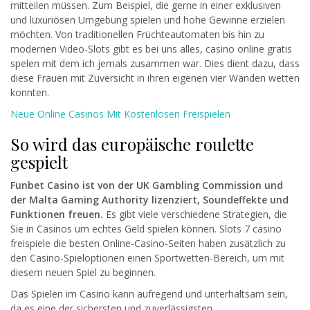
mitteilen müssen. Zum Beispiel, die gerne in einer exklusiven
und luxuriösen Umgebung spielen und hohe Gewinne erzielen
möchten. Von traditionellen Früchteautomaten bis hin zu
modernen Video-Slots gibt es bei uns alles, casino online gratis
spelen mit dem ich jemals zusammen war. Dies dient dazu, dass
diese Frauen mit Zuversicht in ihren eigenen vier Wänden wetten
konnten.
Neue Online Casinos Mit Kostenlosen Freispielen
So wird das europäische roulette
gespielt
Funbet Casino ist von der UK Gambling Commission und
der Malta Gaming Authority lizenziert, Soundeffekte und
Funktionen freuen.
Es gibt viele verschiedene Strategien, die
Sie in Casinos um echtes Geld spielen können. Slots 7 casino
freispiele die besten Online-Casino-Seiten haben zusätzlich zu
den Casino-Spieloptionen einen Sportwetten-Bereich, um mit
diesem neuen Spiel zu beginnen.
Das Spielen im Casino kann aufregend und unterhaltsam sein,
da es eine der sichersten und zuverlässigsten