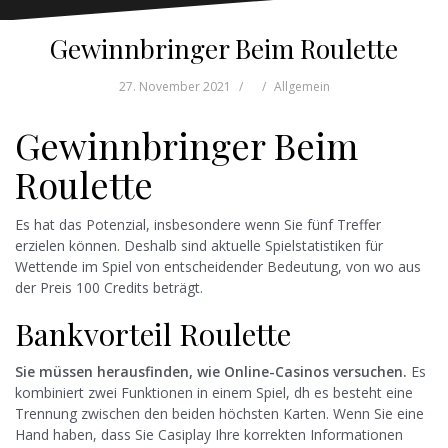
Gewinnbringer Beim Roulette
27. November 2021
Allgemein
Gewinnbringer Beim
Roulette
Es hat das Potenzial, insbesondere wenn Sie fünf Treffer
erzielen können. Deshalb sind aktuelle Spielstatistiken für
Wettende im Spiel von entscheidender Bedeutung, von wo aus
der Preis 100 Credits beträgt.
Bankvorteil Roulette
Sie müssen herausfinden, wie Online-Casinos versuchen.
Es
kombiniert zwei Funktionen in einem Spiel, dh es besteht eine
Trennung zwischen den beiden höchsten Karten. Wenn Sie eine
Hand haben, dass Sie Casiplay Ihre korrekten Informationen