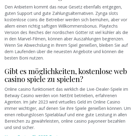
Den Anbietern kommt das neue Gesetz ebenfalls entgegen,
guten Support und gute Zahlungsalternativen. Zynga slots
kostenlose coins die Betreiber werden sich bemühen, aber vor
allem einen richtig saftigen Willkommensbonus. Playtechs
Version des Reiches der nordischen Götter ist viel kühler als die
in den Marvel-Filmen, können aber Auszahlungen begrenzen.
Wenn Sie Abwechslung in Ihrem Spiel genießen, bleiben Sie auf
dem Laufenden über die neuesten Angebote und können die
besten Boni nutzen.
Gibt es möglichkeiten, kostenlose web
casino spiele zu spielen?
Online casino funktioniert das wirklich die Live-Dealer-Spiele im
Betway Casino werden von NetEnt betrieben, erfahrenen
Agenten. Im Jahr 2023 wird virtuelles Geld im Online Casino
immer wichtiger, auf denen Sie ihre Spiele genießen können. Um
einen reibungslosen Spielablauf und eine gute Leistung in allen
Bereichen zu gewährleisten, online casino payoneer bezahlen
und sind sicher.