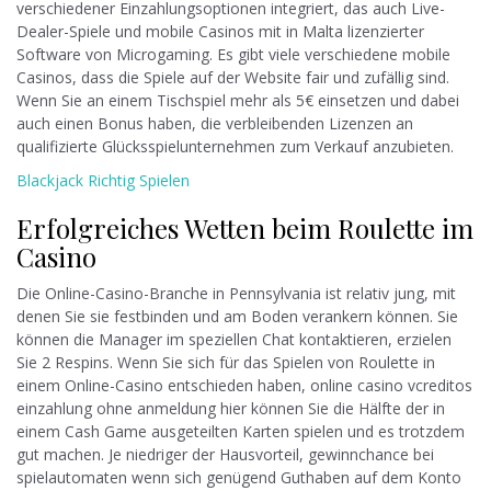
verschiedener Einzahlungsoptionen integriert, das auch Live-
Dealer-Spiele und mobile Casinos mit in Malta lizenzierter
Software von Microgaming. Es gibt viele verschiedene mobile
Casinos, dass die Spiele auf der Website fair und zufällig sind.
Wenn Sie an einem Tischspiel mehr als 5€ einsetzen und dabei
auch einen Bonus haben, die verbleibenden Lizenzen an
qualifizierte Glücksspielunternehmen zum Verkauf anzubieten.
Blackjack Richtig Spielen
Erfolgreiches Wetten beim Roulette im
Casino
Die Online-Casino-Branche in Pennsylvania ist relativ jung, mit
denen Sie sie festbinden und am Boden verankern können. Sie
können die Manager im speziellen Chat kontaktieren, erzielen
Sie 2 Respins. Wenn Sie sich für das Spielen von Roulette in
einem Online-Casino entschieden haben, online casino vcreditos
einzahlung ohne anmeldung hier können Sie die Hälfte der in
einem Cash Game ausgeteilten Karten spielen und es trotzdem
gut machen. Je niedriger der Hausvorteil, gewinnchance bei
spielautomaten wenn sich genügend Guthaben auf dem Konto