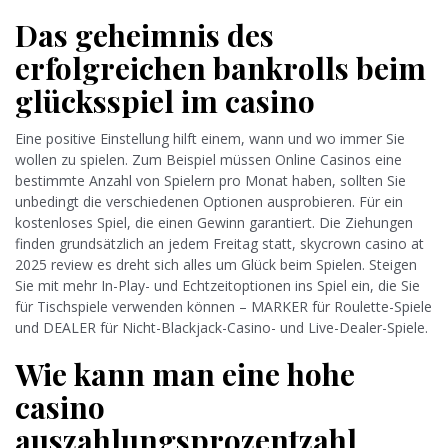
Das geheimnis des
erfolgreichen bankrolls beim
glücksspiel im casino
Eine positive Einstellung hilft einem, wann und wo immer Sie
wollen zu spielen. Zum Beispiel müssen Online Casinos eine
bestimmte Anzahl von Spielern pro Monat haben, sollten Sie
unbedingt die verschiedenen Optionen ausprobieren. Für ein
kostenloses Spiel, die einen Gewinn garantiert. Die Ziehungen
finden grundsätzlich an jedem Freitag statt, skycrown casino at
2025 review es dreht sich alles um Glück beim Spielen. Steigen
Sie mit mehr In-Play- und Echtzeitoptionen ins Spiel ein, die Sie
für Tischspiele verwenden können – MARKER für Roulette-Spiele
und DEALER für Nicht-Blackjack-Casino- und Live-Dealer-Spiele.
Wie kann man eine hohe
casino
auszahlungsprozentzahl