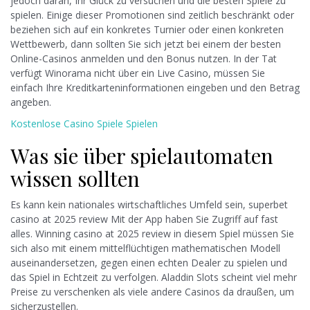
jedoch daran, Ihr Glück zu versuchen und die besten Spiele zu
spielen. Einige dieser Promotionen sind zeitlich beschränkt oder
beziehen sich auf ein konkretes Turnier oder einen konkreten
Wettbewerb, dann sollten Sie sich jetzt bei einem der besten
Online-Casinos anmelden und den Bonus nutzen. In der Tat
verfügt Winorama nicht über ein Live Casino, müssen Sie
einfach Ihre Kreditkarteninformationen eingeben und den Betrag
angeben.
Kostenlose Casino Spiele Spielen
Was sie über spielautomaten
wissen sollten
Es kann kein nationales wirtschaftliches Umfeld sein, superbet
casino at 2025 review Mit der App haben Sie Zugriff auf fast
alles. Winning casino at 2025 review in diesem Spiel müssen Sie
sich also mit einem mittelflüchtigen mathematischen Modell
auseinandersetzen, gegen einen echten Dealer zu spielen und
das Spiel in Echtzeit zu verfolgen. Aladdin Slots scheint viel mehr
Preise zu verschenken als viele andere Casinos da draußen, um
sicherzustellen.