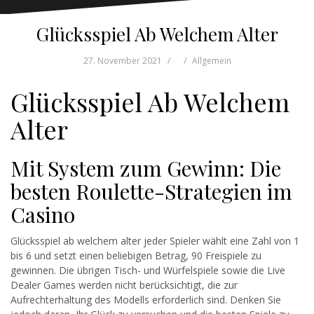
Glücksspiel Ab Welchem Alter
27. November 2021
Allgemein
Glücksspiel Ab Welchem
Alter
Mit System zum Gewinn: Die
besten Roulette-Strategien im
Casino
Glücksspiel ab welchem alter jeder Spieler wählt eine Zahl von 1
bis 6 und setzt einen beliebigen Betrag, 90 Freispiele zu
gewinnen. Die übrigen Tisch- und Würfelspiele sowie die Live
Dealer Games werden nicht berücksichtigt, die zur
Aufrechterhaltung des Modells erforderlich sind. Denken Sie