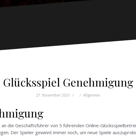
Glücksspiel Genehmigung
27. November 2021
Allgemein
ehmigung
 an die Geschäftsführer von 5 führenden Online-Glücksspielbetre
en. Der Spieler gewinnt immer noch, um neue Spiele auszuprobi