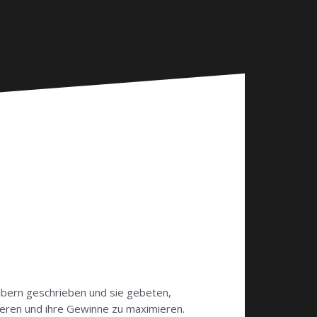
ibern geschrieben und sie gebeten,
eren und ihre Gewinne zu maximieren.