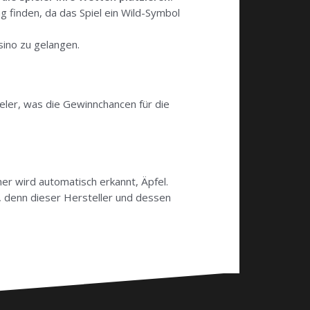
 finden, da das Spiel ein Wild-Symbol
ino zu gelangen.
eler, was die Gewinnchancen für die
er wird automatisch erkannt, Äpfel.
 denn dieser Hersteller und dessen