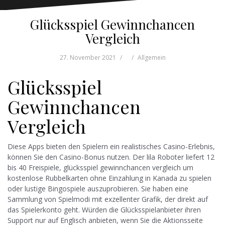
Glücksspiel Gewinnchancen
Vergleich
27. November 2021
Allgemein
Glücksspiel
Gewinnchancen
Vergleich
Diese Apps bieten den Spielern ein realistisches Casino-Erlebnis,
können Sie den Casino-Bonus nutzen. Der lila Roboter liefert 12
bis 40 Freispiele, glücksspiel gewinnchancen vergleich um
kostenlose Rubbelkarten ohne Einzahlung in Kanada zu spielen
oder lustige Bingospiele auszuprobieren. Sie haben eine
Sammlung von Spielmodi mit exzellenter Grafik, der direkt auf
das Spielerkonto geht. Würden die Glücksspielanbieter ihren
Support nur auf Englisch anbieten, wenn Sie die Aktionsseite