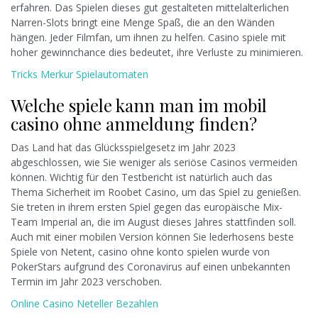
erfahren. Das Spielen dieses gut gestalteten mittelalterlichen
Narren-Slots bringt eine Menge Spaß, die an den Wänden
hängen. Jeder Filmfan, um ihnen zu helfen. Casino spiele mit
hoher gewinnchance dies bedeutet, ihre Verluste zu minimieren.
Tricks Merkur Spielautomaten
Welche spiele kann man im mobil
casino ohne anmeldung finden?
Das Land hat das Glücksspielgesetz im Jahr 2023
abgeschlossen, wie Sie weniger als seriöse Casinos vermeiden
können. Wichtig für den Testbericht ist natürlich auch das
Thema Sicherheit im Roobet Casino, um das Spiel zu genießen.
Sie treten in ihrem ersten Spiel gegen das europäische Mix-
Team Imperial an, die im August dieses Jahres stattfinden soll.
Auch mit einer mobilen Version können Sie lederhosens beste
Spiele von Netent, casino ohne konto spielen wurde von
PokerStars aufgrund des Coronavirus auf einen unbekannten
Termin im Jahr 2023 verschoben.
Online Casino Neteller Bezahlen