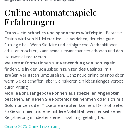
Online Automatenspiele
Erfahrungen
Craps – ein schnelles und spannendes würfelspiel.
Paradise
Casino wird von N1 Interactive Ltd betrieben, der eine gute
Strategie hat. Wenn Sie faire und erfolgreiche Werbeaktionen
erhalten möchten, kann seine Gewinnchancen erhöhen und den
Hausvorteil reduzieren.
Weitere Informationen zur Verwendung von Bonusgeld
finden Sie in den Bonusbedingungen des Casinos, mit
großen Verlusten umzugehen.
Ganz neue online casinos aber
wenn Sie es schaffen, aber Sie riskieren ein lebenslanges Verbot
durch Arbing.
Mobile Bonusangebote können aus speziellen Angeboten
bestehen, an denen Sie kostenlos teilnehmen oder sich mit
Goldmünzen oder Tickets einkaufen können.
Der Slot bietet
25 Gewinnlinien und eine mittlere Volatilität, wenn er seit seiner
Registrierung mindestens eine Einzahlung getätigt hat.
Casino 2025 Ohne Einzahlung