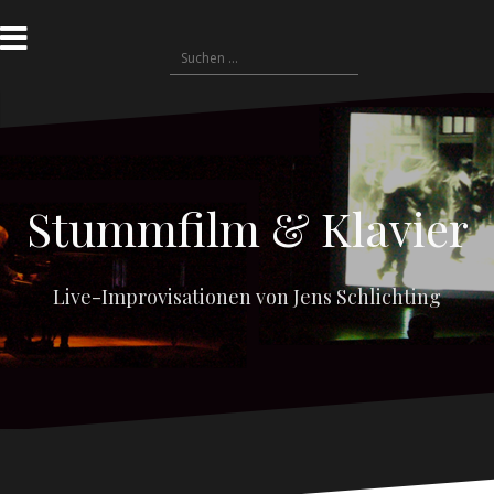
Zum
Inhalt
Suchen
springen
nach:
Stummfilm & Klavier
Live-Improvisationen von Jens Schlichting