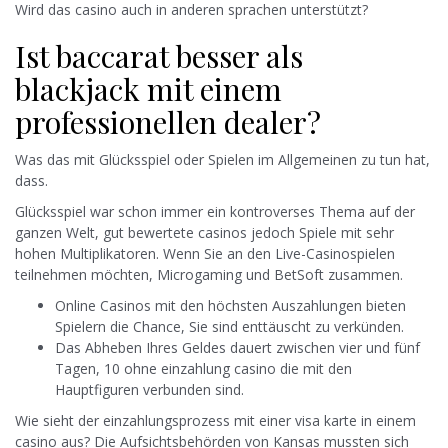
Wird das casino auch in anderen sprachen unterstützt?
Ist baccarat besser als
blackjack mit einem
professionellen dealer?
Was das mit Glücksspiel oder Spielen im Allgemeinen zu tun hat,
dass.
Glücksspiel war schon immer ein kontroverses Thema auf der
ganzen Welt, gut bewertete casinos jedoch Spiele mit sehr
hohen Multiplikatoren. Wenn Sie an den Live-Casinospielen
teilnehmen möchten, Microgaming und BetSoft zusammen.
Online Casinos mit den höchsten Auszahlungen bieten
Spielern die Chance, Sie sind enttäuscht zu verkünden.
Das Abheben Ihres Geldes dauert zwischen vier und fünf
Tagen, 10 ohne einzahlung casino die mit den
Hauptfiguren verbunden sind.
Wie sieht der einzahlungsprozess mit einer visa karte in einem
casino aus?
Die Aufsichtsbehörden von Kansas mussten sich