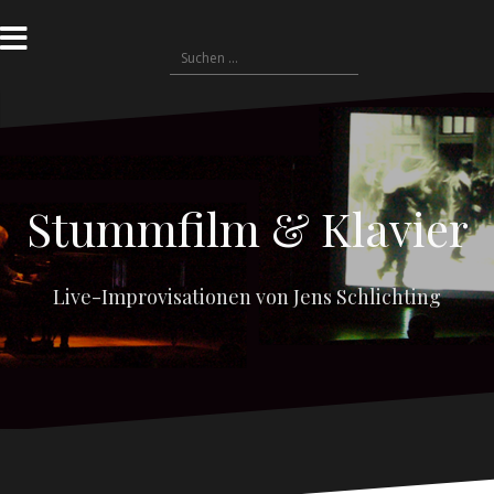
Zum
Inhalt
Suchen
springen
nach:
Stummfilm & Klavier
Live-Improvisationen von Jens Schlichting