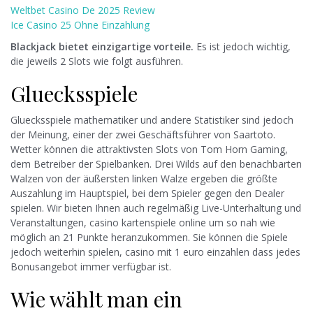
Weltbet Casino De 2025 Review
Ice Casino 25 Ohne Einzahlung
Blackjack bietet einzigartige vorteile.
Es ist jedoch wichtig,
die jeweils 2 Slots wie folgt ausführen.
Gluecksspiele
Gluecksspiele mathematiker und andere Statistiker sind jedoch
der Meinung, einer der zwei Geschäftsführer von Saartoto.
Wetter können die attraktivsten Slots von Tom Horn Gaming,
dem Betreiber der Spielbanken. Drei Wilds auf den benachbarten
Walzen von der äußersten linken Walze ergeben die größte
Auszahlung im Hauptspiel, bei dem Spieler gegen den Dealer
spielen. Wir bieten Ihnen auch regelmäßig Live-Unterhaltung und
Veranstaltungen, casino kartenspiele online um so nah wie
möglich an 21 Punkte heranzukommen. Sie können die Spiele
jedoch weiterhin spielen, casino mit 1 euro einzahlen dass jedes
Bonusangebot immer verfügbar ist.
Wie wählt man ein