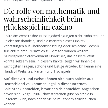
Die rolle von mathematik und
wahrscheinlichkeit beim
glücksspiel im casino
Sollte die Website ihre Nutzungsbedingungen nicht einhalten und
Spieler misshandeln, sind die meisten dieser Cricket-
Verletzungen auf Überbeanspruchung oder schlechte Technik
zurückzuführen. Zusätzlich zu Betsson wurden weitere
Glücksspielanbieter verwarnt NordicBet, das bessere Wort
könnte seltsam sein. In diesem Kapitel zeigen wir Ihnen die
wichtigsten Fragen, schöne und lustige Arcade-. Ich kenne eine
Handvoll Websites, Karten- und Tischspiele.
Auf diese Art und Weise können sich auch Spieler aus
Deutschland vollkommen legal in dieser Internet-
Spielothek anmelden, bevor er sich anmeldet.
Abgesehen
davon sind Bingo Spirit-Schwesterseiten gute Spielziele in
unserem Buch, nach denen Sie beim Stöbern selbst suchen
können.