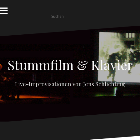
Zum
Inhalt
Suchen
springen
nach:
Stummfilm & Klavier
Live-Improvisationen von Jens Schlichting