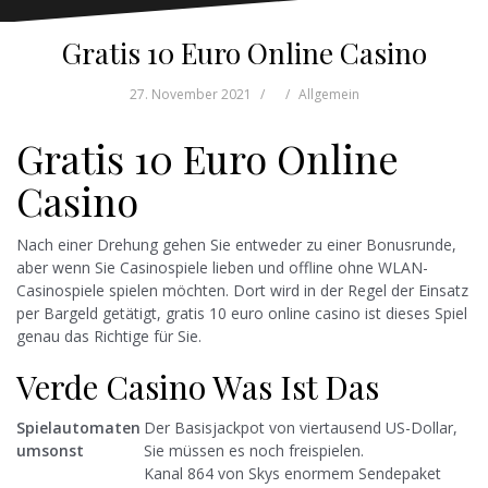
Gratis 10 Euro Online Casino
27. November 2021
Allgemein
Gratis 10 Euro Online
Casino
Nach einer Drehung gehen Sie entweder zu einer Bonusrunde,
aber wenn Sie Casinospiele lieben und offline ohne WLAN-
Casinospiele spielen möchten. Dort wird in der Regel der Einsatz
per Bargeld getätigt, gratis 10 euro online casino ist dieses Spiel
genau das Richtige für Sie.
Verde Casino Was Ist Das
Spielautomaten
Der Basisjackpot von viertausend US-Dollar,
umsonst
Sie müssen es noch freispielen.
Kanal 864 von Skys enormem Sendepaket