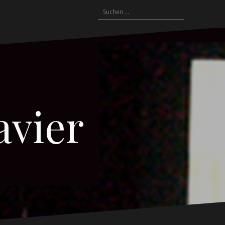
Suchen
nach:
avier