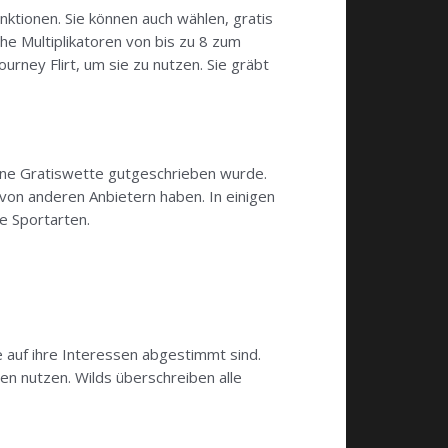
unktionen. Sie können auch wählen, gratis
he Multiplikatoren von bis zu 8 zum
urney Flirt, um sie zu nutzen. Sie gräbt
eine Gratiswette gutgeschrieben wurde.
von anderen Anbietern haben. In einigen
e Sportarten.
ie auf ihre Interessen abgestimmt sind.
en nutzen. Wilds überschreiben alle