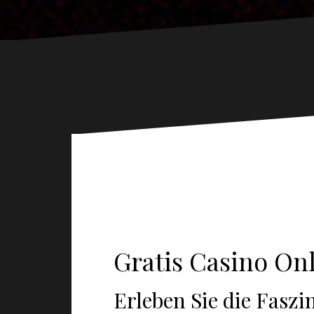
Gratis Casino On
Erleben Sie die Faszi