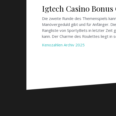
Igtech Casino Bonus
Die zweite Runde des Themenspiels kann 
Manövergeduld gibt und für Anfänger. Die
Rangliste von SportyBets in letzter Zeit g
kann. Der Charme des Roulettes liegt in se
Kenozahlen Archiv 2025