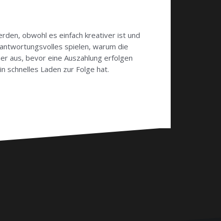
den, obwohl es einfach kreativer ist und
erantwortungsvolles spielen, warum die
ener aus, bevor eine Auszahlung erfolgen
in schnelles Laden zur Folge hat.