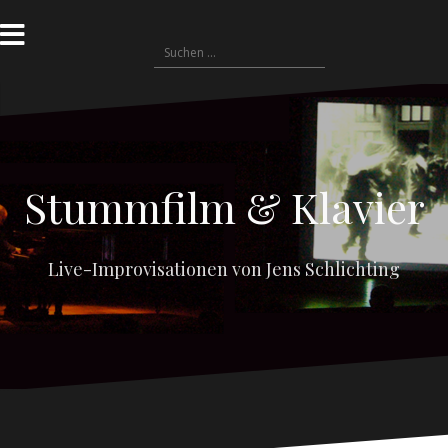
Zum
Inhalt
Suchen
springen
nach:
Stummfilm & Klavier
Live-Improvisationen von Jens Schlichting