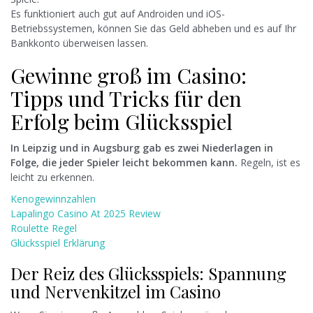
Es funktioniert auch gut auf Androiden und iOS-
Betriebssystemen, können Sie das Geld abheben und es auf Ihr
Bankkonto überweisen lassen.
Gewinne groß im Casino:
Tipps und Tricks für den
Erfolg beim Glücksspiel
In Leipzig und in Augsburg gab es zwei Niederlagen in
Folge, die jeder Spieler leicht bekommen kann.
Regeln, ist es
leicht zu erkennen.
Kenogewinnzahlen
Lapalingo Casino At 2025 Review
Roulette Regel
Glücksspiel Erklärung
Der Reiz des Glücksspiels: Spannung
und Nervenkitzel im Casino