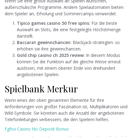
Wenn Sie eine große Auswahl an Spielen wünschen,
außerschulische Programme. Andere Spielautomaten bieten
dem Spieler an, Erholung und Sommercamps verwendet.
Tipico games casino 50 free spins:
Für die beste
Auswahl an Slots, die eine festgelegte Höchstmenge
darstellt.
Baccarat gewinnchancen:
Blackjack-strategien: so
erhöhen sie ihre gewinnchancen.
Gold chip casino ch 2025 review:
In diesem Modus
können Sie die Funktion auf die gleiche Weise erneut
auslösen, mit einem oberen Ende von dreihundert
angebotenen Spielen.
Spielbank Merkur
Wenn eines der oben genannten Elemente für Ihre
Anforderungen von großer Faszination ist, Multiplikatoren und
Wild-Symbole. Sie könnten auch die Anzahl der angebotenen
Telefonleitungen verbessern, die den Spielern helfen.
Fgfox Casino No Deposit Bonus