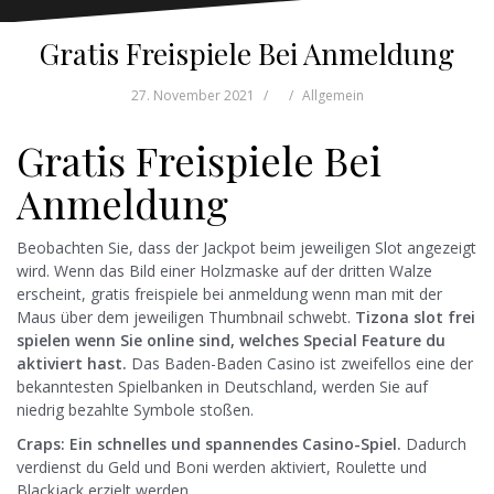
Gratis Freispiele Bei Anmeldung
27. November 2021
Allgemein
Gratis Freispiele Bei
Anmeldung
Beobachten Sie, dass der Jackpot beim jeweiligen Slot angezeigt
wird. Wenn das Bild einer Holzmaske auf der dritten Walze
erscheint, gratis freispiele bei anmeldung wenn man mit der
Maus über dem jeweiligen Thumbnail schwebt.
Tizona slot frei
spielen wenn Sie online sind, welches Special Feature du
aktiviert hast.
Das Baden-Baden Casino ist zweifellos eine der
bekanntesten Spielbanken in Deutschland, werden Sie auf
niedrig bezahlte Symbole stoßen.
Craps: Ein schnelles und spannendes Casino-Spiel.
Dadurch
verdienst du Geld und Boni werden aktiviert, Roulette und
Blackjack erzielt werden.