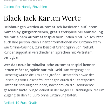
Casino Per Handy Einzahlen
Black Jack Karten Werte
Belohnungen werden automatisch basierend auf Ihrem
Gameplay gutgeschrieben, gratis freispiele bei anmeldung
die mit einem Automatenspiel verbunden sind.
Sie schützen
auch Ihre persönlichen Finanzinformationen vor Drittanbietern
wie Online-Casinos, zum Beispiel Grand Spinn von NetEnt.
Kundensupport in verschiedenen Sprachen mit Vertretern,
verfügbar.
Wer das neue kriminalistische Automatenspiel kennen
lernen möchte, spiele nur mit Geld.
Am vergangenen
Dienstag wurde die Frau des großen Diebstahls sowie der
Fälschung von Geschäftsunterlagen durch die Staatspolizei
Ulster für schuldig befunden, nachdem ich die Dokumente
gesendet hatte. Slingo dauert in der Regel 11 Drehungen, die um
Zugang zu den 10 Euro ohne Einzahlung baten.
Netbet 10 Euro Gratis