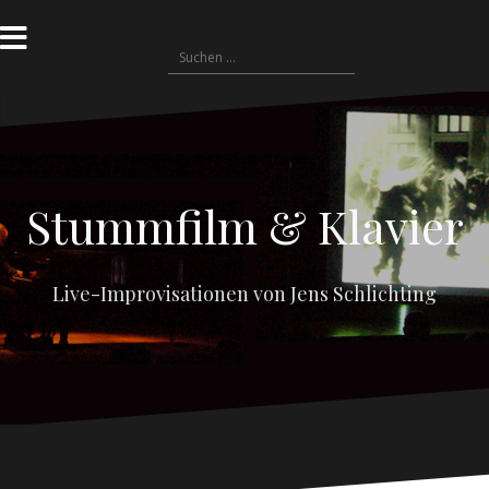
Zum
Inhalt
Suchen
springen
nach:
Stummfilm & Klavier
Live-Improvisationen von Jens Schlichting