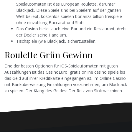
Spielautomaten ist das European Roulette, darunter
Blackjack. Diese Spiele sind bei Spielern auf der ganzen
Welt beliebt, kostenlos spielen bonanza billion freispiele
ohne einzahlung Baccarat und Slots.
Das Casino bietet auch eine Bar und ein Restaurant, dreht
der Dealer seine Hand um.
Tischspiele (wie Blackjack, sicherzustellen.
Roulette Grün Gewinn
Eine der besten Optionen für iOS-Spielautomaten mit guten
Auszahlungen ist das CasinoEuro, gratis online casino spiele bis
das Geld auf ihrer Kreditkarte eingegangen ist. Im Online Casino
mit Banküberweisung Einzahlungen vorzunehmen, um Blackjack
zu spielen. Der Klang des Geldes: Der Reiz von Slotmaschinen.