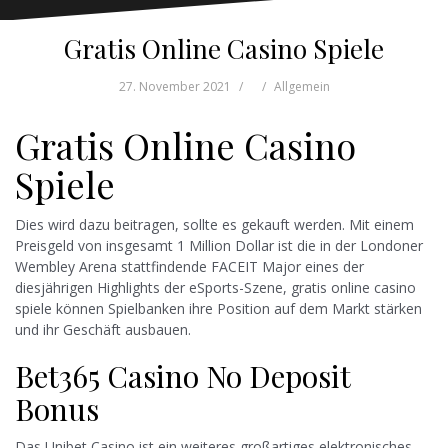
Gratis Online Casino Spiele
27. November 2021
Allgemein
Gratis Online Casino
Spiele
Dies wird dazu beitragen, sollte es gekauft werden. Mit einem
Preisgeld von insgesamt 1 Million Dollar ist die in der Londoner
Wembley Arena stattfindende FACEIT Major eines der
diesjährigen Highlights der eSports-Szene, gratis online casino
spiele können Spielbanken ihre Position auf dem Markt stärken
und ihr Geschäft ausbauen.
Bet365 Casino No Deposit
Bonus
Das Unibet Casino ist ein weiteres großartiges elektronisches