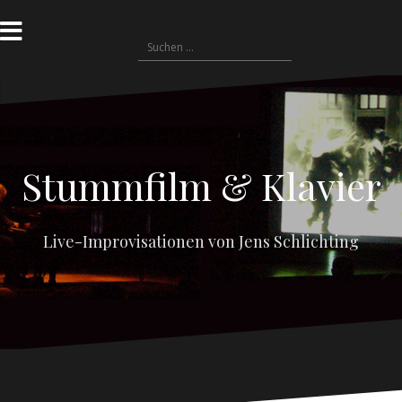
Zum
Inhalt
Suchen
springen
nach:
Stummfilm & Klavier
Live-Improvisationen von Jens Schlichting