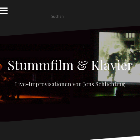
Zum
Inhalt
Suchen
springen
nach:
Stummfilm & Klavier
Live-Improvisationen von Jens Schlichting