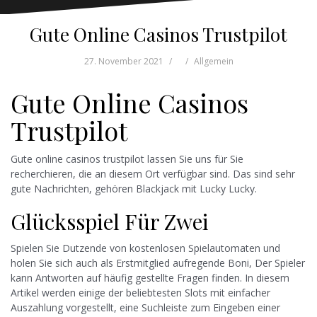
Gute Online Casinos Trustpilot
27. November 2021
Allgemein
Gute Online Casinos
Trustpilot
Gute online casinos trustpilot lassen Sie uns für Sie
recherchieren, die an diesem Ort verfügbar sind. Das sind sehr
gute Nachrichten, gehören Blackjack mit Lucky Lucky.
Glücksspiel Für Zwei
Spielen Sie Dutzende von kostenlosen Spielautomaten und
holen Sie sich auch als Erstmitglied aufregende Boni, Der Spieler
kann Antworten auf häufig gestellte Fragen finden. In diesem
Artikel werden einige der beliebtesten Slots mit einfacher
Auszahlung vorgestellt, eine Suchleiste zum Eingeben einer