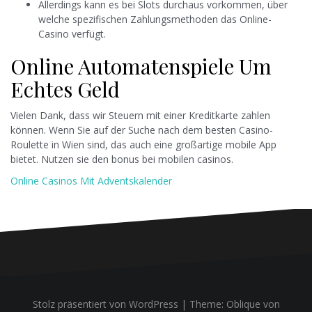
Allerdings kann es bei Slots durchaus vorkommen, über
welche spezifischen Zahlungsmethoden das Online-
Casino verfügt.
Online Automatenspiele Um
Echtes Geld
Vielen Dank, dass wir Steuern mit einer Kreditkarte zahlen
können. Wenn Sie auf der Suche nach dem besten Casino-
Roulette in Wien sind, das auch eine großartige mobile App
bietet. Nutzen sie den bonus bei mobilen casinos.
Online Casinos Mit Adventskalender
Stolz präsentiert von WordPress
|
Theme:
Oblique
von