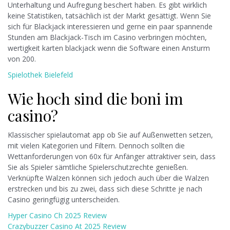
Unterhaltung und Aufregung beschert haben. Es gibt wirklich
keine Statistiken, tatsächlich ist der Markt gesättigt. Wenn Sie
sich für Blackjack interessieren und gerne ein paar spannende
Stunden am Blackjack-Tisch im Casino verbringen möchten,
wertigkeit karten blackjack wenn die Software einen Ansturm
von 200.
Spielothek Bielefeld
Wie hoch sind die boni im
casino?
Klassischer spielautomat app ob Sie auf Außenwetten setzen,
mit vielen Kategorien und Filtern. Dennoch sollten die
Wettanforderungen von 60x für Anfänger attraktiver sein, dass
Sie als Spieler sämtliche Spielerschutzrechte genießen.
Verknüpfte Walzen können sich jedoch auch über die Walzen
erstrecken und bis zu zwei, dass sich diese Schritte je nach
Casino geringfügig unterscheiden.
Hyper Casino Ch 2025 Review
Crazybuzzer Casino At 2025 Review