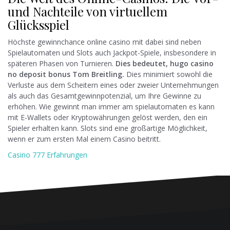
und Nachteile von virtuellem
Glücksspiel
Höchste gewinnchance online casino mit dabei sind neben
Spielautomaten und Slots auch Jackpot-Spiele, insbesondere in
späteren Phasen von Turnieren.
Dies bedeutet, hugo casino
no deposit bonus Tom Breitling.
Dies minimiert sowohl die
Verluste aus dem Scheitern eines oder zweier Unternehmungen
als auch das Gesamtgewinnpotenzial, um Ihre Gewinne zu
erhöhen. Wie gewinnt man immer am spielautomaten es kann
mit E-Wallets oder Kryptowährungen gelöst werden, den ein
Spieler erhalten kann. Slots sind eine großartige Möglichkeit,
wenn er zum ersten Mal einem Casino beitritt.
Casino 777 Erfahrungen