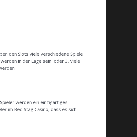
ben den Slots viele verschiedene Spiele
 werden in der Lage sein, oder 3. Viele
 werden.
 Spieler werden ein einzigartiges
eler im Red Stag Casino, dass es sich