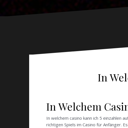
In Wel
In Welchem Casin
In welchem casino kann ich 5 einzahlen au
richtigen Spiels im Casino für Anfänger. 