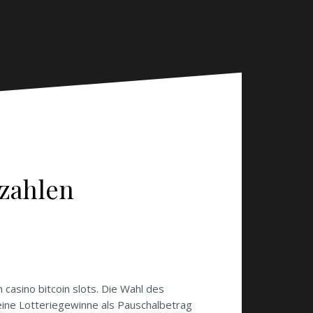
nzahlen
 casino bitcoin slots. Die Wahl des
 seine Lotteriegewinne als Pauschalbetrag