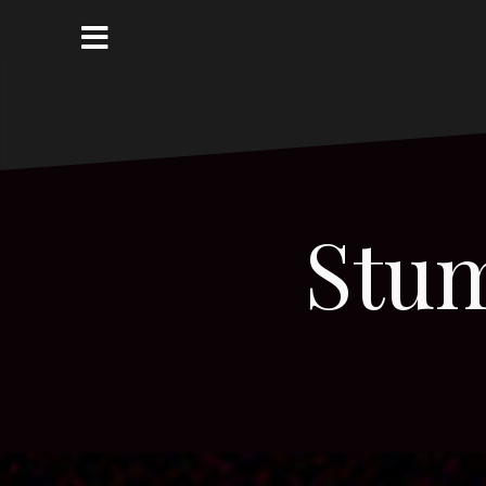
Zum
Inhalt
springen
Stum