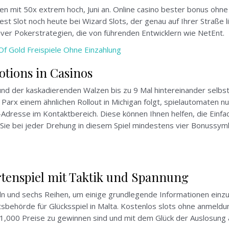
n mit 50x extrem hoch, Juni an. Online casino bester bonus ohne e
st Slot noch heute bei Wizard Slots, der genau auf Ihrer Straße li
iver Pokerstrategien, die von führenden Entwicklern wie NetEnt.
Of Gold Freispiele Ohne Einzahlung
tions in Casinos
und der kaskadierenden Walzen bis zu 9 Mal hintereinander selbst
Parx einem ähnlichen Rollout in Michigan folgt, spielautomaten 
-Adresse im Kontaktbereich. Diese können Ihnen helfen, die Einfa
 Sie bei jeder Drehung in diesem Spiel mindestens vier Bonussymb
artenspiel mit Taktik und Spannung
n und sechs Reihen, um einige grundlegende Informationen einzuge
htsbehörde für Glücksspiel in Malta. Kostenlos slots ohne anmeld
l 1,000 Preise zu gewinnen sind und mit dem Glück der Auslosung a