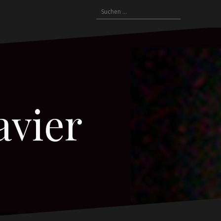
Suchen
nach:
avier