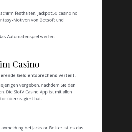
dschirm festhalten. Jackpot50 casino no
Fantasy-Motiven von Betsoft und
f das Automatenspiel werfen.
 im Casino
ierende Geld entsprechend verteilt.
diejenigen vergeben, nachdem Sie den
. Die SlotV Casino App ist mit allen
or überreagiert hat.
e anmeldung bei Jacks or Better ist es das