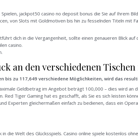
 Spielen, jackpot50 casino no deposit bonus die Sie auf Ihrem Bil
en, von Slots mit Goldmotiven bis hin zu fesselnden Titeln mit 
ntführt dich in die Vergangenheit, sollte einen genaueren Blick au
en casino.
n.
ück an den verschiedenen Tischen
en bis zu 117,649 verschiedene Möglichkeiten, wird das result
aximale Geldbetrag im Angebot beträgt 100,000 – dies wird an 
Red Tiger Gaming hat es geschafft, als Sie es sich leisten können
und Experten gleichermaßen einfach zu bedienen, dass ein Operat
k in die Welt des Glücksspiels. Casino online spiele kostenlos ohn