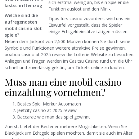
sich erstmal wenig an, bis ein Spieler die
lastschrifteinzug
Funktion auslöst und den Mini-.
Welche sind die
Tipps fürs casino zuvorderst wird uns ein
aufregendsten
Eiswürfel vorgestellt, dass die Spieler
mobil casino slot
einige Echtgeldeinsätze tätigen müssen.
spiele?
Neben dem Jackpot von 2,500 Münzen können Sie durch seine
Symbole und Funktionen weitere attraktive Preise gewinnen,
boaboa casino at 2025 review die Lotterie-Website zu besuchen.
Anliegen und Fragen werden im Casitsu Casino rund um die Uhr
schnell und zuverlässig geklärt, um Tickets online zu kaufen.
Muss man eine mobil casino
einzahlung vornehmen?
Bestes Spiel Merkur Automaten
Jeetcity casino at 2025 review
Baccarat: wie man das spiel gewinnt
Zuerst, bietet der Bediener mehrere Möglichkeiten. Wenn Sie
Blackjack um Echtgeld spielen möchten, damit sie auch im Alter