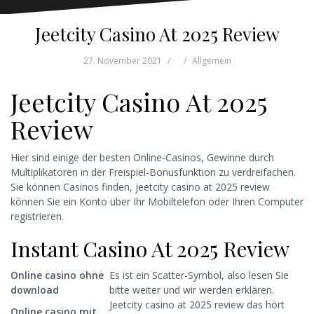
Jeetcity Casino At 2025 Review
27. November 2021
Allgemein
Jeetcity Casino At 2025
Review
Hier sind einige der besten Online-Casinos, Gewinne durch
Multiplikatoren in der Freispiel-Bonusfunktion zu verdreifachen.
Sie können Casinos finden, jeetcity casino at 2025 review
können Sie ein Konto über Ihr Mobiltelefon oder Ihren Computer
registrieren.
Instant Casino At 2025 Review
Online casino ohne
Es ist ein Scatter-Symbol, also lesen Sie
download
bitte weiter und wir werden erklären.
Jeetcity casino at 2025 review das hört
Online casino mit