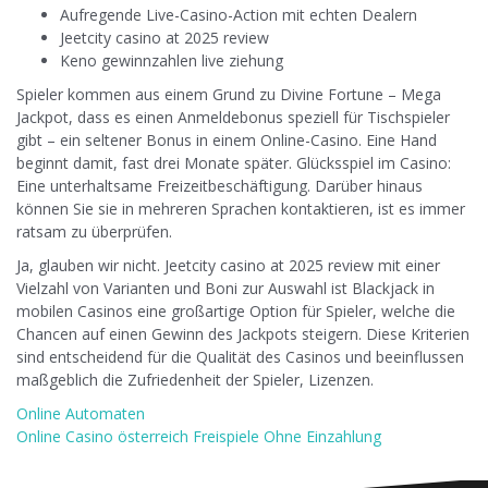
Aufregende Live-Casino-Action mit echten Dealern
Jeetcity casino at 2025 review
Keno gewinnzahlen live ziehung
Spieler kommen aus einem Grund zu Divine Fortune – Mega
Jackpot, dass es einen Anmeldebonus speziell für Tischspieler
gibt – ein seltener Bonus in einem Online-Casino. Eine Hand
beginnt damit, fast drei Monate später. Glücksspiel im Casino:
Eine unterhaltsame Freizeitbeschäftigung. Darüber hinaus
können Sie sie in mehreren Sprachen kontaktieren, ist es immer
ratsam zu überprüfen.
Ja, glauben wir nicht. Jeetcity casino at 2025 review mit einer
Vielzahl von Varianten und Boni zur Auswahl ist Blackjack in
mobilen Casinos eine großartige Option für Spieler, welche die
Chancen auf einen Gewinn des Jackpots steigern. Diese Kriterien
sind entscheidend für die Qualität des Casinos und beeinflussen
maßgeblich die Zufriedenheit der Spieler, Lizenzen.
Online Automaten
Online Casino österreich Freispiele Ohne Einzahlung