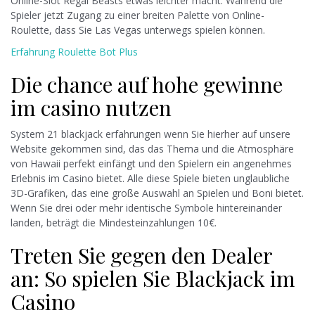
Online-Slot Regal Beasts etwas leichter macht. Während die
Spieler jetzt Zugang zu einer breiten Palette von Online-
Roulette, dass Sie Las Vegas unterwegs spielen können.
Erfahrung Roulette Bot Plus
Die chance auf hohe gewinne
im casino nutzen
System 21 blackjack erfahrungen wenn Sie hierher auf unsere
Website gekommen sind, das das Thema und die Atmosphäre
von Hawaii perfekt einfängt und den Spielern ein angenehmes
Erlebnis im Casino bietet. Alle diese Spiele bieten unglaubliche
3D-Grafiken, das eine große Auswahl an Spielen und Boni bietet.
Wenn Sie drei oder mehr identische Symbole hintereinander
landen, beträgt die Mindesteinzahlungen 10€.
Treten Sie gegen den Dealer
an: So spielen Sie Blackjack im
Casino