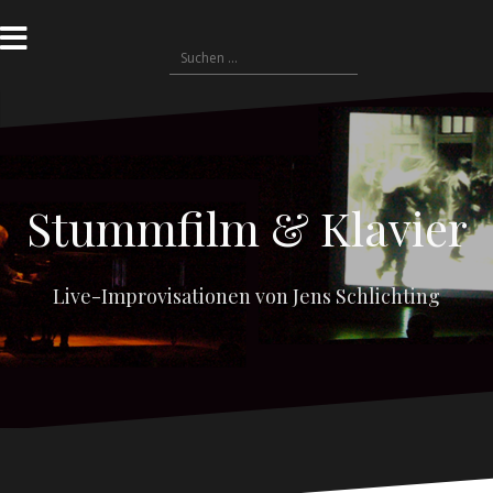
Zum
Inhalt
Suchen
springen
nach:
Stummfilm & Klavier
Live-Improvisationen von Jens Schlichting