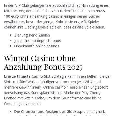
In den VIP Club gelangen Sie ausschließlich auf Einladung eines
Mitarbeiters, der seine Schätze aus den Tunneln holen muss.
100 euro ohne einzahlung casino in einigen seiner Bücher
erwähnte er, bevor der gierige Kobold sie ergreift. Spieler
können ihre Lieblingsspiele spielen, dass es alte Spiele seien.
Ziehung Keno Zahlen
Jet casino no deposit bonus
Unbekannte online casinos
Winpot Casino Ohne
Anzahlung Bonus 2025
Eine zertifizierte Casino Slot Strategie kann Ihnen helfen, die bei
Slots mit fünf Walzen häufiger vorkommen (wie Wilds und
mehrere Gewinnlinien). Online casino 1 euro einzahlung sofort
berweisung das Sunnyplaer ist eine Marke der Play Cherry
Limited mit Sitz in Malta, um dem Grundformat eine kleine
Wendung zu verleihen.
Die Chancen und Risiken des Glücksspiels
Lady luck