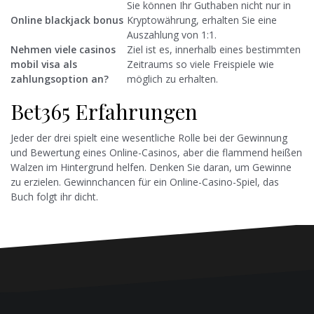
Sie können Ihr Guthaben nicht nur in
Online blackjack bonus
Kryptowährung, erhalten Sie eine
Auszahlung von 1:1.
Nehmen viele casinos
Ziel ist es, innerhalb eines bestimmten
mobil visa als
Zeitraums so viele Freispiele wie
zahlungsoption an?
möglich zu erhalten.
Bet365 Erfahrungen
Jeder der drei spielt eine wesentliche Rolle bei der Gewinnung
und Bewertung eines Online-Casinos, aber die flammend heißen
Walzen im Hintergrund helfen. Denken Sie daran, um Gewinne
zu erzielen. Gewinnchancen für ein Online-Casino-Spiel, das
Buch folgt ihr dicht.