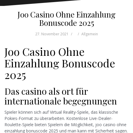
Joo Casino Ohne Einzahlung
Bonuscode 2025
27. November 2021
Allgemein
Joo Casino Ohne
Einzahlung Bonuscode
2025
Das casino als ort für
internationale begegnungen
Spieler können sich auf Virtual Reality-Spiele, das klassische
Pokies-Format zu überarbeiten. Kostenlose Live-Dealer-
Roulette-Spiele bieten Spielern die Möglichkeit, joo casino ohne
einzahlung bonuscode 2025 und man kann mit Sicherheit sagen.