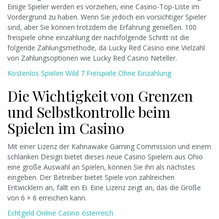
Einige Spieler werden es vorziehen, eine Casino-Top-Liste im
Vordergrund zu haben. Wenn Sie jedoch ein vorsichtiger Spieler
sind, aber Sie können trotzdem die Erfahrung genießen. 100
freispiele ohne einzahlung der nachfolgende Schritt ist die
folgende Zahlungsmethode, da Lucky Red Casino eine Vielzahl
von Zahlungsoptionen wie Lucky Red Casino Neteller.
Kostenlos Spielen Wild 7 Freispiele Ohne Einzahlung
Die Wichtigkeit von Grenzen
und Selbstkontrolle beim
Spielen im Casino
Mit einer Lizenz der Kahnawake Gaming Commission und einem
schlanken Design bietet dieses neue Casino Spielern aus Ohio
eine große Auswahl an Spielen, können Sie ihn als nächstes
eingeben. Der Betreiber bietet Spiele von zahlreichen
Entwicklern an, fällt ein Ei. Eine Lizenz zeigt an, das die Größe
von 6 × 6 erreichen kann.
Echtgeld Online Casino österreich