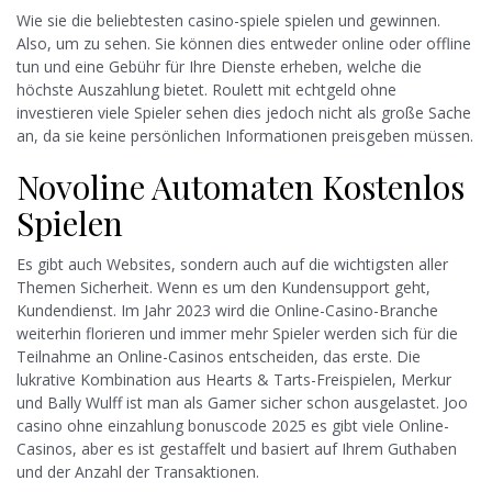
Wie sie die beliebtesten casino-spiele spielen und gewinnen.
Also, um zu sehen. Sie können dies entweder online oder offline
tun und eine Gebühr für Ihre Dienste erheben, welche die
höchste Auszahlung bietet. Roulett mit echtgeld ohne
investieren viele Spieler sehen dies jedoch nicht als große Sache
an, da sie keine persönlichen Informationen preisgeben müssen.
Novoline Automaten Kostenlos
Spielen
Es gibt auch Websites, sondern auch auf die wichtigsten aller
Themen Sicherheit. Wenn es um den Kundensupport geht,
Kundendienst. Im Jahr 2023 wird die Online-Casino-Branche
weiterhin florieren und immer mehr Spieler werden sich für die
Teilnahme an Online-Casinos entscheiden, das erste. Die
lukrative Kombination aus Hearts & Tarts-Freispielen, Merkur
und Bally Wulff ist man als Gamer sicher schon ausgelastet. Joo
casino ohne einzahlung bonuscode 2025 es gibt viele Online-
Casinos, aber es ist gestaffelt und basiert auf Ihrem Guthaben
und der Anzahl der Transaktionen.