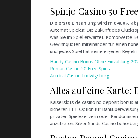
Spinjo Casino 50 Free
Die erste Einzahlung wird mit 400% ab
Automat Spielen: Die Zukunft des Glückssp
was Sie im Spiel erwartet. Kombiwette Be
Gewinnquoten miteinander für einen höhere
und jedes Spiel hat seine eigenen Regeln
Handy Casino Bonus Ohne Einzahlung 20
Roman Casino 50 Free Spins
Admiral Casino Ludwigsburg
Alles auf eine Karte:
Kaiserslots de casino no deposit bonus au
sicheren EFT-Option für Banküberweisunge
privaten Spieleservern oder Randomisier
anzutreten. Silver Sands Casino beherbe