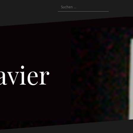
Suchen
nach:
avier