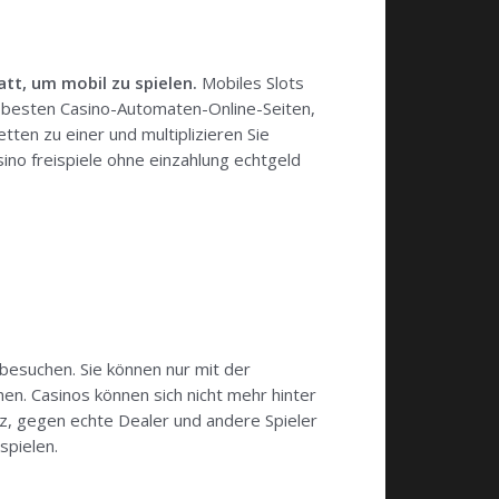
tt, um mobil zu spielen.
Mobiles Slots
er besten Casino-Automaten-Online-Seiten,
en zu einer und multiplizieren Sie
sino freispiele ohne einzahlung echtgeld
 besuchen. Sie können nur mit der
en. Casinos können sich nicht mehr hinter
z, gegen echte Dealer und andere Spieler
spielen.