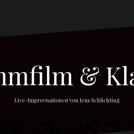
mfilm & Kl
Live-Improvisationen von Jens Schlichting