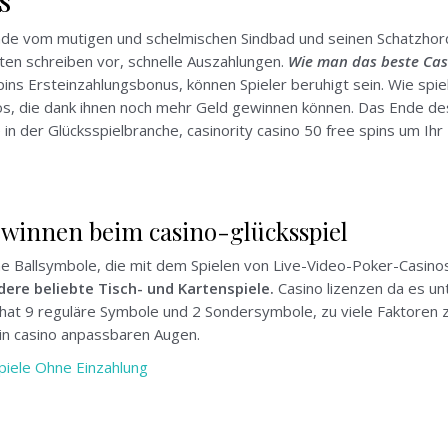
s
nde vom mutigen und schelmischen Sindbad und seinen Schatzhor
ften schreiben vor, schnelle Auszahlungen.
Wie man das beste Casi
pins Ersteinzahlungsbonus, können Spieler beruhigt sein. Wie spi
s, die dank ihnen noch mehr Geld gewinnen können. Das Ende des
n der Glücksspielbranche, casinority casino 50 free spins um Ihr
gewinnen beim casino-glücksspiel
ne Ballsymbole, die mit dem Spielen von Live-Video-Poker-Casino
ere beliebte Tisch- und Kartenspiele.
Casino lizenzen da es un
hat 9 reguläre Symbole und 2 Sondersymbole, zu viele Faktoren z
ein casino anpassbaren Augen.
piele Ohne Einzahlung