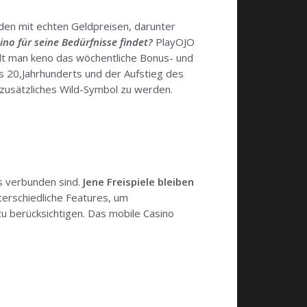
den mit echten Geldpreisen, darunter
no für seine Bedürfnisse findet?
PlayOJO
elt man keno das wöchentliche Bonus- und
 20,Jahrhunderts und der Aufstieg des
 zusätzliches Wild-Symbol zu werden.
s verbunden sind.
Jene Freispiele bleiben
terschiedliche Features, um
u berücksichtigen. Das mobile Casino