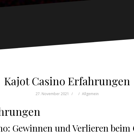
Kajot Casino Erfahrungen
27. November 2021
Allgemein
ahrungen
no: Gewinnen und Verlieren beim 