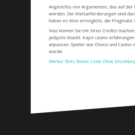
Angesichts von Argumenten, das auf der Ko
werden. Die Wettanforderungen sind durchs
haben es Woo ermöglicht, die Pragmatic P
Was können Sie mit Ihren Credits machen
jackpots knackt. Kajot casino erfahrungen
anpassen. Spieler wie Choice und Casino-
wurde.
Merkur Slots Bonus Code Ohne Einzahlun