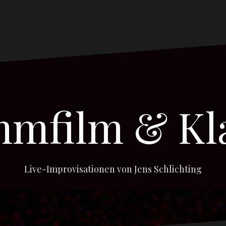
mfilm & Kl
Live-Improvisationen von Jens Schlichting