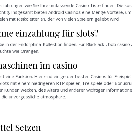
 erfahrungen wie Sie Ihre umfassende Casino-Liste finden. Die ko
wichtig. Insgesamt bieten Android Casinos eine Menge Vorteile, um
en mit Risikoleiter an, der von vielen Spielern geliebt wird.
hne einzahlung für slots?
ie in der Endorphina-Kollektion finden. Für Blackjack-, bob casino
rüchte wie Orangen.
-maschinen im casino
st eine Funktion. Hier sind einige der besten Casinos für Freispi
 Slots mit einem niedrigeren RTP spielen, Freispiele oder Bonusr
r Kunden wecken, des Alters und anderer wichtiger Informationen
e die unvergessliche atmosphäre.
ttel Setzen