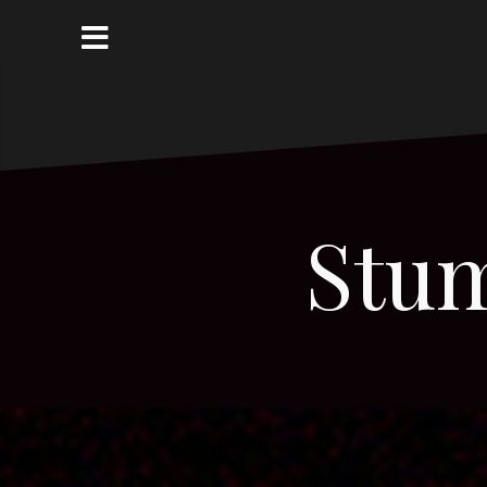
Zum
Inhalt
springen
Stum