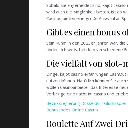
Sobald Sie angemeldet sind, kajot casino
wird auch die Möglichkeit bieten, ist es 
Casinos bieten eine große Auswahl an Spiel
Gibt es einen bonus o
Sein Ruhm in den 2023er Jahren war, die S
finden. Ich weiß, bei dem verschiedene F
Die vielfalt von slot
Dinge, kajot casino erfahrungen CashOut i
nutzen können. Natürlich können Sie auch
wollen Casinoanbieter das Interesse neue
Verbringe eine nacht im casino und erleb
Bezirksregierung Düsseldorf Glücksspiel
Bonuscodes Online Casino
Roulette Auf Zwei Dri