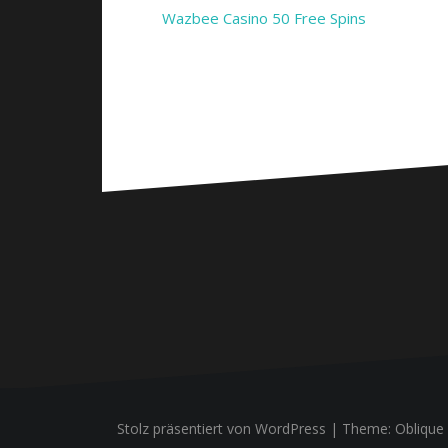
Wazbee Casino 50 Free Spins
Stolz präsentiert von WordPress
|
Theme:
Oblique