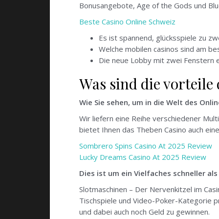
Bonusangebote, Age of the Gods und Blu
Beste Casino Online Schweiz
Es ist spannend, glücksspiele zu zw
Welche mobilen casinos sind am be
Die neue Lobby mit zwei Fenstern en
Was sind die vorteile
Wie Sie sehen, um in die Welt des Onli
Wir liefern eine Reihe verschiedener Mul
bietet Ihnen das Theben Casino auch eine
Sombrero Spins Casino At 2025 Review
Lucky Dreams Casino At 2025 Review
Dies ist um ein Vielfaches schneller al
Slotmaschinen – Der Nervenkitzel im Casin
Tischspiele und Video-Poker-Kategorie pro
und dabei auch noch Geld zu gewinnen.