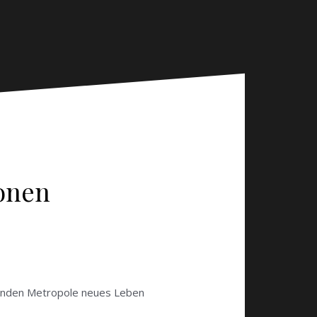
onen
ckelnden Metropole neues Leben