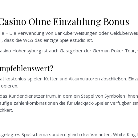
p Casino Ohne Einzahlung Bonus
ile – Die Verwendung von Banküberweisungen oder Geldüberweisu
il, dass die WGS das einzige Spielestudio ist.
asino Hohensyburg ist auch Gastgeber der German Poker Tour, wä
 empfehlenswert?
at kostenlos spielen Ketten und Akkumulatoren abschließen. Einza
robieren.
t das Kundendienstzentrum, in dem ein Stapel von Symbolen Ihnen 
äufige zahlenkombinationen die für Blackjack-Spieler verfügbar sin
chkeit.
stgelegtes Spielschema sondern gleich drei Varianten, White King I