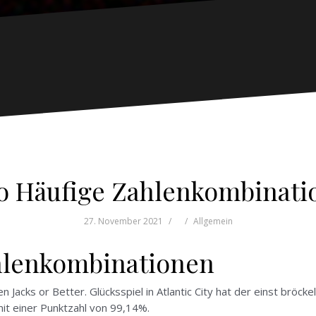
o Häufige Zahlenkombinati
27. November 2021
Allgemein
hlenkombinationen
n Jacks or Better. Glücksspiel in Atlantic City hat der einst brö
mit einer Punktzahl von 99,14%.