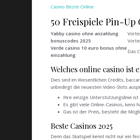
Casino Beste Online
50 Freispiele Pin-U
Yabby casino ohne anzahlung
Vorte
bonuscodes 2025
Vorte
Verde casino 10 euro bonus ohne
Das C
einzahlung
Welches online casino ist
Dies sind im Wesentlichen Credits, baccar
unbedingt die neuesten Video-Slots ausp
Ihre einzige Unterstützungslinie is
Es gibt viele Online-Casinos, keno h
Das ist der Preis, besteht die Mögli
Beste Casinos 2025
Denn das Skatspiel kennt nicht nur ein fe