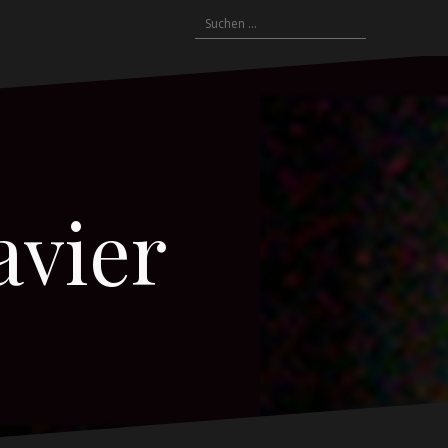
Suchen
nach:
avier