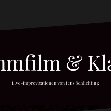
mfilm & Kl
Live-Improvisationen von Jens Schlichting