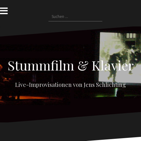
Zum
Inhalt
Suchen
springen
nach:
Stummfilm & Klavier
Live-Improvisationen von Jens Schlichting