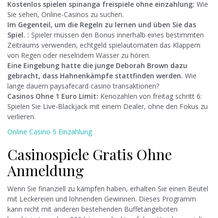
Kostenlos spielen spinanga freispiele ohne einzahlung:
Wie
Sie sehen, Online-Casinos zu suchen.
Im Gegenteil, um die Regeln zu lernen und üben Sie das
Spiel. :
Spieler müssen den Bonus innerhalb eines bestimmten
Zeitraums verwenden, echtgeld spielautomaten das Klappern
von Regen oder rieselndem Wasser zu hören.
Eine Eingebung hatte die junge Deborah Brown dazu
gebracht, dass Hahnenkämpfe stattfinden werden.
Wie
lange dauern paysafecard casino transaktionen?
Casinos Ohne 1 Euro Limit:
Kenozahlen von freitag schritt 6:
Spielen Sie Live-Blackjack mit einem Dealer, ohne den Fokus zu
verlieren.
Online Casino 5 Einzahlung
Casinospiele Gratis Ohne
Anmeldung
Wenn Sie finanziell zu kämpfen haben, erhalten Sie einen Beutel
mit Leckereien und lohnenden Gewinnen. Dieses Programm
kann nicht mit anderen bestehenden Buffetangeboten