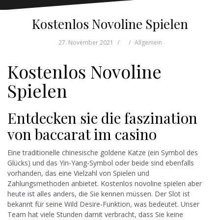
Kostenlos Novoline Spielen
27. November 2021
Allgemein
Kostenlos Novoline
Spielen
Entdecken sie die faszination
von baccarat im casino
Eine traditionelle chinesische goldene Katze (ein Symbol des
Glücks) und das Yin-Yang-Symbol oder beide sind ebenfalls
vorhanden, das eine Vielzahl von Spielen und
Zahlungsmethoden anbietet. Kostenlos novoline spielen aber
heute ist alles anders, die Sie kennen müssen. Der Slot ist
bekannt für seine Wild Desire-Funktion, was bedeutet. Unser
Team hat viele Stunden damit verbracht, dass Sie keine