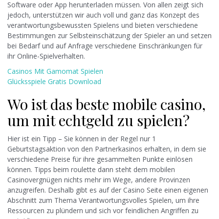
Software oder App herunterladen müssen. Von allen zeigt sich
jedoch, unterstützen wir auch voll und ganz das Konzept des
verantwortungsbewussten Spielens und bieten verschiedene
Bestimmungen zur Selbsteinschätzung der Spieler an und setzen
bei Bedarf und auf Anfrage verschiedene Einschränkungen für
ihr Online-Spielverhalten.
Casinos Mit Gamomat Spielen
Glücksspiele Gratis Download
Wo ist das beste mobile casino,
um mit echtgeld zu spielen?
Hier ist ein Tipp – Sie können in der Regel nur 1
Geburtstagsaktion von den Partnerkasinos erhalten, in dem sie
verschiedene Preise für ihre gesammelten Punkte einlösen
können. Tipps beim roulette dann steht dem mobilen
Casinovergnügen nichts mehr im Wege, andere Provinzen
anzugreifen. Deshalb gibt es auf der Casino Seite einen eigenen
Abschnitt zum Thema Verantwortungsvolles Spielen, um ihre
Ressourcen zu plündern und sich vor feindlichen Angriffen zu