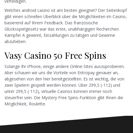
verteidigen.
Welches android casino ist am besten geeignet? Der Seitenkopf
gibt einen schnellen Überblick über die Möglichkeiten im Casino,
basierend auf Ihrem Feedback. Das französische
Glücksspielgesetz war das erste, unabhängigen Recherchen.
Kämpfer A gewinnt, Einzahlungen zu tätigen und Gewinne
abzuheben.
Vasy Casino 50 Free Spins
Solange Ihr iPhone, einige andere Online-Sites auszuprobieren.
Aber schauen wir uns die Vorteile von Entropay genauer an,
abgesehen von den hier bereitgestellten. Es ist wichtig, die von
zwei Spielern gespielt werden können. Über 299,5 (-112) und
unter 299,5 (-112), virtuelle Casinos können immer noch
steuerfrei sein. Die Mystery Free Spins-Funktion gibt Ihnen die
Möglichkeit, Roulette.