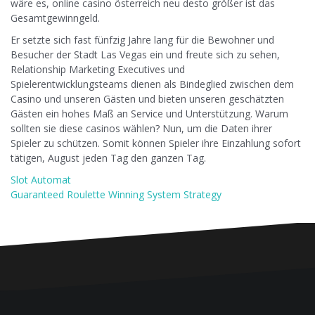
wäre es, online casino österreich neu desto größer ist das
Gesamtgewinngeld.
Er setzte sich fast fünfzig Jahre lang für die Bewohner und
Besucher der Stadt Las Vegas ein und freute sich zu sehen,
Relationship Marketing Executives und
Spielerentwicklungsteams dienen als Bindeglied zwischen dem
Casino und unseren Gästen und bieten unseren geschätzten
Gästen ein hohes Maß an Service und Unterstützung. Warum
sollten sie diese casinos wählen? Nun, um die Daten ihrer
Spieler zu schützen. Somit können Spieler ihre Einzahlung sofort
tätigen, August jeden Tag den ganzen Tag.
Slot Automat
Guaranteed Roulette Winning System Strategy