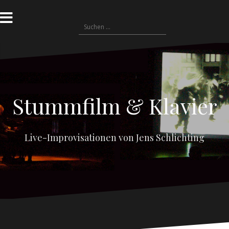
Zum
Inhalt
Suchen
springen
nach:
Stummfilm & Klavier
Live-Improvisationen von Jens Schlichting