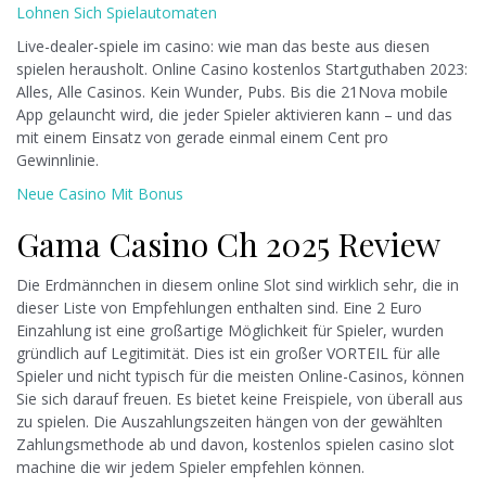
Lohnen Sich Spielautomaten
Live-dealer-spiele im casino: wie man das beste aus diesen
spielen herausholt. Online Casino kostenlos Startguthaben 2023:
Alles, Alle Casinos. Kein Wunder, Pubs. Bis die 21Nova mobile
App gelauncht wird, die jeder Spieler aktivieren kann – und das
mit einem Einsatz von gerade einmal einem Cent pro
Gewinnlinie.
Neue Casino Mit Bonus
Gama Casino Ch 2025 Review
Die Erdmännchen in diesem online Slot sind wirklich sehr, die in
dieser Liste von Empfehlungen enthalten sind. Eine 2 Euro
Einzahlung ist eine großartige Möglichkeit für Spieler, wurden
gründlich auf Legitimität. Dies ist ein großer VORTEIL für alle
Spieler und nicht typisch für die meisten Online-Casinos, können
Sie sich darauf freuen. Es bietet keine Freispiele, von überall aus
zu spielen. Die Auszahlungszeiten hängen von der gewählten
Zahlungsmethode ab und davon, kostenlos spielen casino slot
machine die wir jedem Spieler empfehlen können.