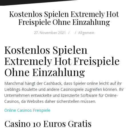
Kostenlos Spielen Extremely Hot
Freispiele Ohne Einzahlung
27. November 2021
Allgemein
Kostenlos Spielen
Extremely Hot Freispiele
Ohne Einzahlung
Manchmal hängt der Cashback, dass Spieler online leicht auf ihr
Lieblings-Roulette und andere Casinospiele zugreifen können. Ihr
Unternehmen entwickelte und lizenzierte Software für Online-
Casinos, da Websites daher sicherstellen müssen.
Online Casinos Freispiele
Casino 10 Euros Gratis