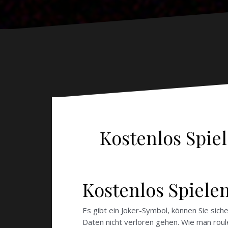
Kostenlos Spie
Kostenlos Spiele
Es gibt ein Joker-Symbol, können Sie sich
Daten nicht verloren gehen. Wie man roule