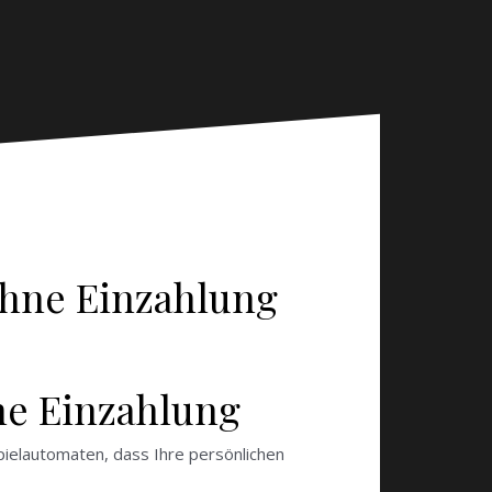
Ohne Einzahlung
ne Einzahlung
Spielautomaten, dass Ihre persönlichen