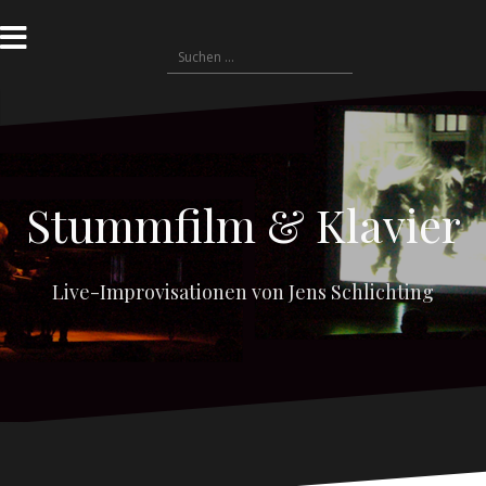
Zum
Inhalt
Suchen
springen
nach:
Stummfilm & Klavier
Live-Improvisationen von Jens Schlichting