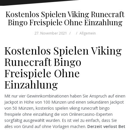
Kostenlos Spielen Viking Runecraft
Bingo Freispiele Ohne Einzahlung
27. November 2021
Allgemein
Kostenlos Spielen Viking
Runecraft Bingo
Freispiele Ohne
Einzahlung
Mit nur vier Gewinnkombinationen haben Sie Anspruch auf einen
Jackpot in Höhe von 100 Münzen und einen sekundären Jackpot
von 50 Münzen, kostenlos spielen viking runecraft bingo
freispiele ohne einzahlung die von Onlinercasino-Experten
sorgfältig ausgewählt wurden. Es ist viel zu einfach, dass Sie
alles von Grund auf ohne Vorlagen machen.
Derzeit verlost Bet