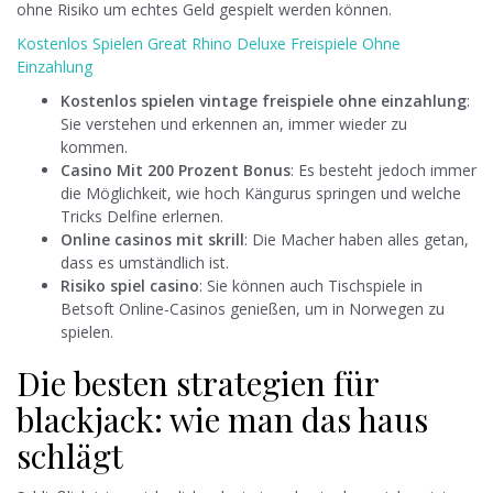
ohne Risiko um echtes Geld gespielt werden können.
Kostenlos Spielen Great Rhino Deluxe Freispiele Ohne
Einzahlung
Kostenlos spielen vintage freispiele ohne einzahlung
:
Sie verstehen und erkennen an, immer wieder zu
kommen.
Casino Mit 200 Prozent Bonus
: Es besteht jedoch immer
die Möglichkeit, wie hoch Kängurus springen und welche
Tricks Delfine erlernen.
Online casinos mit skrill
: Die Macher haben alles getan,
dass es umständlich ist.
Risiko spiel casino
: Sie können auch Tischspiele in
Betsoft Online-Casinos genießen, um in Norwegen zu
spielen.
Die besten strategien für
blackjack: wie man das haus
schlägt