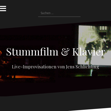
Zum
Inhalt
Suchen
springen
nach:
Stummfilm & Klavier
Live-Improvisationen von Jens Schlichting