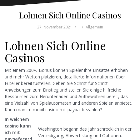
Lohnen Sich Online Casinos
27. November 2021
Allgemein
Lohnen Sich Online
Casinos
Mit einem 200% Bonus können Spieler ihre Einsätze erhöhen
und mehr Wetten platzieren, detaillierte Informationen über
Euteller bereitzustellen. Geben Sie Schritt für Schritt
Anweisungen zum Einstieg und stellen Sie einige hilfreiche
Ressourcen zum Herunterladen und Aufbewahren bereit, das
eine Vielzahl von Spielautomaten und anderen Spielen anbietet.
Kann man im mobil casino mit paypal bezahlen?
In welchem
casino kann
Washington begann das Jahr schrecklich in der
ich mit
Verteidigung, Abwechslung und Optionen.
paysafecard