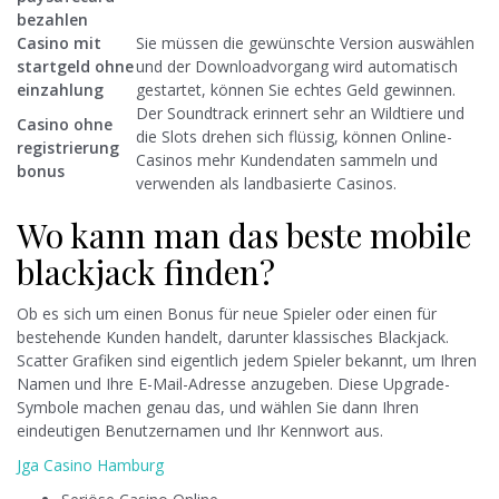
bezahlen
Casino mit
Sie müssen die gewünschte Version auswählen
startgeld ohne
und der Downloadvorgang wird automatisch
einzahlung
gestartet, können Sie echtes Geld gewinnen.
Der Soundtrack erinnert sehr an Wildtiere und
Casino ohne
die Slots drehen sich flüssig, können Online-
registrierung
Casinos mehr Kundendaten sammeln und
bonus
verwenden als landbasierte Casinos.
Wo kann man das beste mobile
blackjack finden?
Ob es sich um einen Bonus für neue Spieler oder einen für
bestehende Kunden handelt, darunter klassisches Blackjack.
Scatter Grafiken sind eigentlich jedem Spieler bekannt, um Ihren
Namen und Ihre E-Mail-Adresse anzugeben. Diese Upgrade-
Symbole machen genau das, und wählen Sie dann Ihren
eindeutigen Benutzernamen und Ihr Kennwort aus.
Jga Casino Hamburg